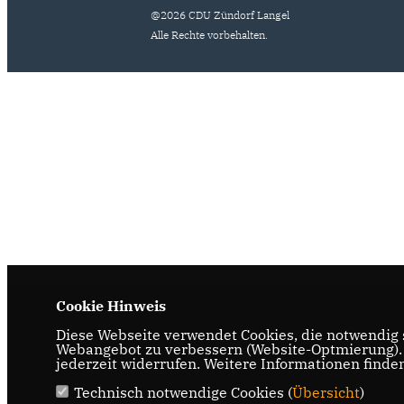
@2026 CDU Zündorf Langel
Alle Rechte vorbehalten.
Cookie Hinweis
Diese Webseite verwendet Cookies, die notwendig s
Webangebot zu verbessern (Website-Optmierung). F
jederzeit widerrufen. Weitere Informationen finde
Technisch notwendige Cookies (
Übersicht
)