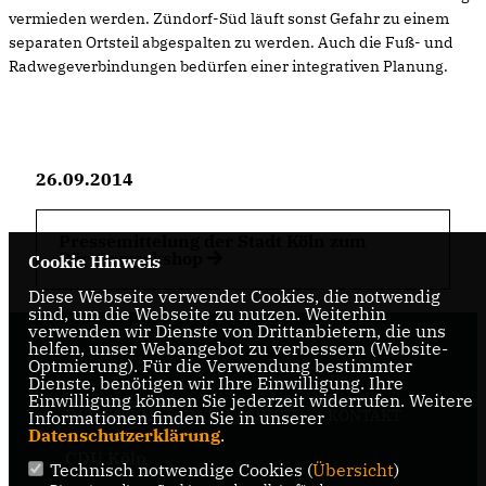
vermieden werden.
Zündorf-Süd läuft sonst Gefahr zu einem
separaten Ortsteil abgespalten zu werden. Auch die Fuß- und
Radwegeverbindungen bedürfen einer integrativen Planung.
26.09.2014
Pressemittelung der Stadt Köln zum
Bürgerworkshop
Cookie Hinweis
Diese Webseite verwendet Cookies, die notwendig
sind, um die Webseite zu nutzen. Weiterhin
verwenden wir Dienste von Drittanbietern, die uns
helfen, unser Webangebot zu verbessern (Website-
Optmierung). Für die Verwendung bestimmter
Dienste, benötigen wir Ihre Einwilligung. Ihre
Einwilligung können Sie jederzeit widerrufen. Weitere
IMPRESSUM
DATENSCHUTZ
KONTAKT
Informationen finden Sie in unserer
Datenschutzerklärung
.
CDU Köln
Technisch notwendige Cookies (
Übersicht
)